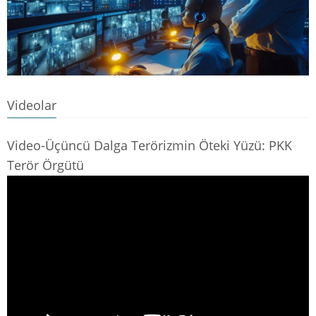
Videolar
Video-Üçüncü Dalga Terörizmin Öteki Yüzü: PKK
Terör Örgütü