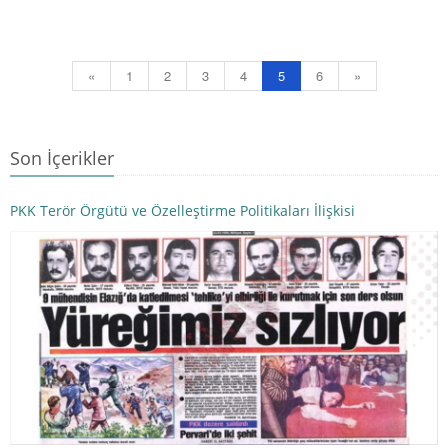
«
1
2
3
4
5
6
»
Son İçerikler
PKK Terör Örgütü ve Özelleştirme Politikaları İlişkisi