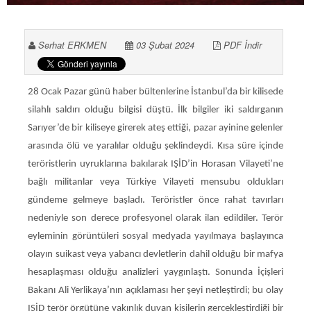
Serhat ERKMEN
03 Şubat 2024
PDF İndir
28 Ocak Pazar günü haber bültenlerine İstanbul’da bir kilisede
silahlı saldırı olduğu bilgisi düştü. İlk bilgiler iki saldırganın
Sarıyer’de bir kiliseye girerek ateş ettiği, pazar ayinine gelenler
arasında ölü ve yaralılar olduğu şeklindeydi. Kısa süre içinde
teröristlerin uyruklarına bakılarak IŞİD’in Horasan Vilayeti’ne
bağlı militanlar veya Türkiye Vilayeti mensubu oldukları
gündeme gelmeye başladı. Teröristler önce rahat tavırları
nedeniyle son derece profesyonel olarak ilan edildiler. Terör
eyleminin görüntüleri sosyal medyada yayılmaya başlayınca
olayın suikast veya yabancı devletlerin dahil olduğu bir mafya
hesaplaşması olduğu analizleri yaygınlaştı. Sonunda İçişleri
Bakanı Ali Yerlikaya’nın açıklaması her şeyi netleştirdi; bu olay
IŞİD terör örgütüne yakınlık duyan kişilerin gerçekleştirdiği bir