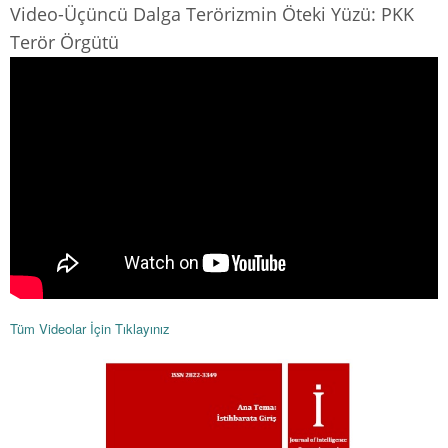
Video-Üçüncü Dalga Terörizmin Öteki Yüzü: PKK
Terör Örgütü
Tüm Videolar İçin Tıklayınız