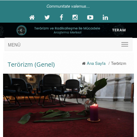
Communitate valemus...
MENÜ
Terörizm (Genel)
Ana Sayfa
/ Terörizm