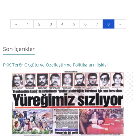
«
1
2
3
4
5
6
7
8
»
Son İçerikler
PKK Terör Örgütü ve Özelleştirme Politikaları İlişkisi