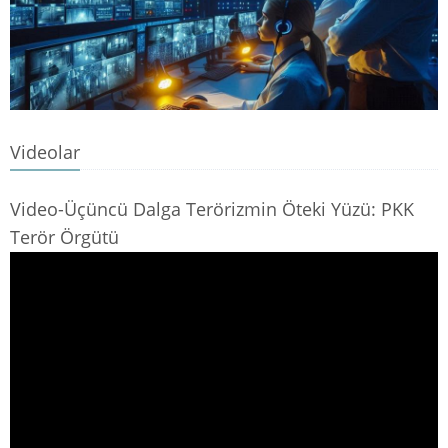
Videolar
Video-Üçüncü Dalga Terörizmin Öteki Yüzü: PKK
Terör Örgütü