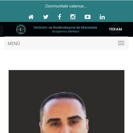
Communitate valemus...
MENÜ