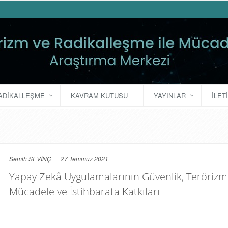
ADIKALLEŞME
KAVRAM KUTUSU
YAYINLAR
İLET
Semih SEVİNÇ
27 Temmuz 2021
Yapay Zekâ Uygulamalarının Güvenlik, Terörizm
Mücadele ve İstihbarata Katkıları