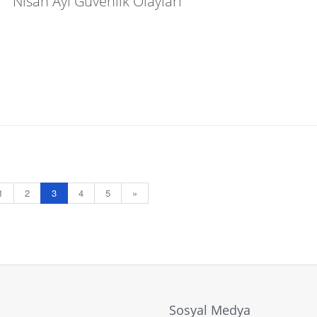
Nisan Ayı Güvenlik Olayları
1
2
3
4
5
»
Sosyal Medya