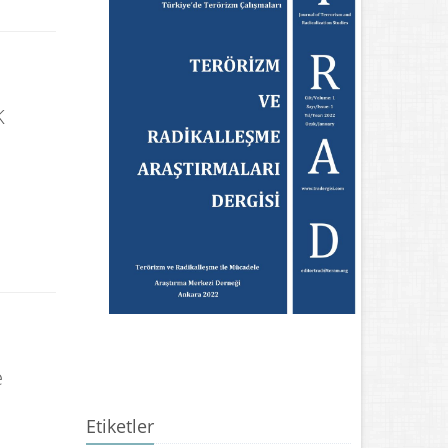
K
e
Etiketler