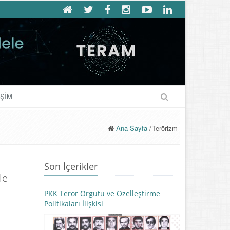
İŞİM
Ana Sayfa
/
Terörizm
Son İçerikler
le
PKK Terör Örgütü ve Özelleştirme
Politikaları İlişkisi