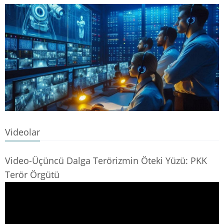
Videolar
Video-Üçüncü Dalga Terörizmin Öteki Yüzü: PKK
Terör Örgütü