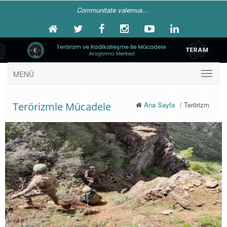
Communitate valemus...
MENÜ
Terörizmle Mücadele
Ana Sayfa
/ Terörizm