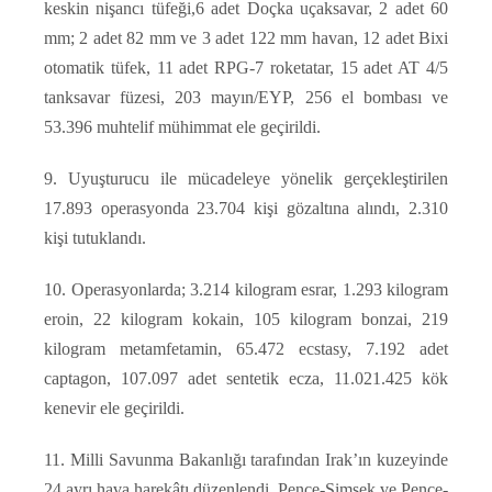
keskin nişancı tüfeği,6 adet Doçka uçaksavar, 2 adet 60
mm; 2 adet 82 mm ve 3 adet 122 mm havan, 12 adet Bixi
otomatik tüfek, 11 adet RPG-7 roketatar, 15 adet AT 4/5
tanksavar füzesi, 203 mayın/EYP, 256 el bombası ve
53.396 muhtelif mühimmat ele geçirildi.
9. Uyuşturucu ile mücadeleye yönelik gerçekleştirilen
17.893 operasyonda 23.704 kişi gözaltına alındı, 2.310
kişi tutuklandı.
10. Operasyonlarda; 3.214 kilogram esrar, 1.293 kilogram
eroin, 22 kilogram kokain, 105 kilogram bonzai, 219
kilogram metamfetamin, 65.472 ecstasy, 7.192 adet
captagon, 107.097 adet sentetik ecza, 11.021.425 kök
kenevir ele geçirildi.
11. Milli Savunma Bakanlığı tarafından Irak’ın kuzeyinde
24 ayrı hava harekâtı düzenlendi, Pençe-Şimşek ve Pençe-