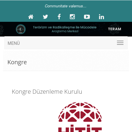
Communitate valemus...
MENÜ
Kongre
Kongre Düzenleme Kurulu