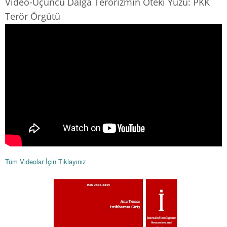
Video-Üçüncü Dalga Terörizmin Öteki Yüzü: PKK
Terör Örgütü
Tüm Videolar İçin Tıklayınız