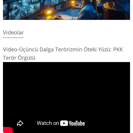
Videolar
Video-Üçüncü Dalga Terörizmin Öteki Yüzü: PKK
Terör Örgütü