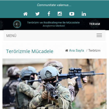
Communitate valemus...
MENÜ
Terörizmle Mücadele
Ana Sayfa
/ Terörizm