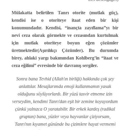
Mülakatta belirtilen Tanrı otorite (mutlak güç),
kendisi ise o otoriteye itaat eden bir kişi
konumundadır. Kendisi, “inançta zayıflama”yı bir
nevi ceza olarak görmekte ve cezasından kurtulmak
için mutlak otoriteye boyun eğen çözümler
üretmektedir(Aşırılıkçı Çözümler). Bu durumda
birey, ahlaki yargı bakımından Kohlberg’in “itaat ve
ceza eğilimi” evresinde bir davranış sergiler.
Sonra bana Tevhid (Allah'ın birliği) hakkında çok şey
anlattılar. Mesajlarımda emoji kullanmamın yasak
olduğunu söylüyorlardı. Bir yüzü tasvir etmeme izin
verseydim, kendimi Tanrı'dan eşit bir zemine koyuyordum
çünkü yalnızca O yaratabilir. Bir erkek kardeş (radikal
gruptan) bana, yüzler veya hayvanlar çiziyorsam,
Tanrı'nın kıyamet gününde bu çizimlere hayat vermemi