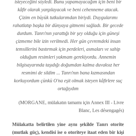
isteyeceğini söyledi. Bunu yapamayacağım için beni bir
kâfir olarak yargılayacak ve beni cehenneme atacak.
Çizim en büyük tutkularımdan biriydi. Duygularımı
rahatlatıp başka bir dünyaya gitmemi sağladı. Bir gecede
durdum. Tanrı'nın yarattığı bir şey olduğu için güneşi
çizmeme bile izin verilmedi. Her gün çevremdeki insan
temsillerini bastırmak için perdeleri, asmaları ve sahip
olduğum resimleri yakmam gerekiyordu. Annemin
bilgisayarında taşıdığı doğumdan kalma duvaksız her
resmimi de sildim ... Tanrı'nın bana kızmasından
korkuyordum çünkü O'na eşit olmak isteyen kâfirlere suç
ortağıydım
(MORGANE, mülakatın tamamı için Annex III - Livre
Blanc, Les désengagés)
Mülakatta belirtilen yine aynı şekilde Tanrı otorite
(mutlak güç), kendisi ise o otoriteye itaat eden bir kişi