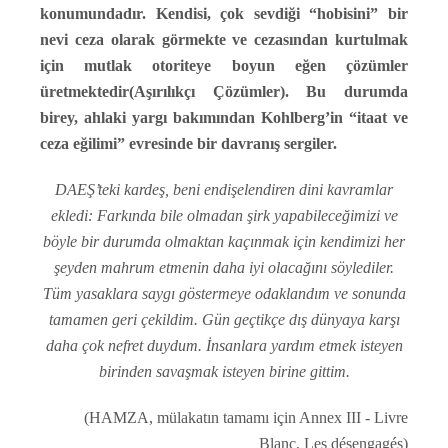
konumundadır. Kendisi, çok sevdiği “hobisini” bir
nevi ceza olarak görmekte ve cezasından kurtulmak
için mutlak otoriteye boyun eğen çözümler
üretmektedir(Aşırılıkçı Çözümler). Bu durumda
birey, ahlaki yargı bakımından Kohlberg’in “itaat ve
ceza eğilimi” evresinde bir davranış sergiler.
DAEŞ’teki kardeş, beni endişelendiren dini kavramlar
ekledi: Farkında bile olmadan şirk yapabileceğimizi ve
böyle bir durumda olmaktan kaçınmak için kendimizi her
şeyden mahrum etmenin daha iyi olacağını söylediler.
Tüm yasaklara saygı göstermeye odaklandım ve sonunda
tamamen geri çekildim. Gün geçtikçe dış dünyaya karşı
daha çok nefret duydum. İnsanlara yardım etmek isteyen
birinden savaşmak isteyen birine gittim.
(HAMZA, mülakatın tamamı için Annex III - Livre
Blanc, Les désengagés)