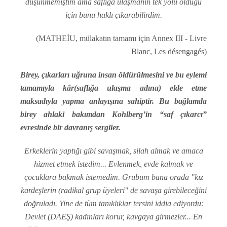
düşünmemiştim ama saflığa ulaşmanın tek yolu olduğu
için bunu haklı çıkarabilirdim.
(MATHEİU, mülakatın tamamı için Annex III - Livre
Blanc, Les désengagés)
Birey, çıkarları uğruna insan öldürülmesini ve bu eylemi
tamamıyla kâr(saflığa ulaşma adına) elde etme
maksadıyla yapma anlayışına sahiptir. Bu bağlamda
birey ahlaki bakımdan Kohlberg’in “saf çıkarcı”
evresinde bir davranış sergiler.
Erkeklerin yaptığı gibi savaşmak, silah almak ve amaca
hizmet etmek istedim... Evlenmek, evde kalmak ve
çocuklara bakmak istemedim. Grubum bana orada "kız
kardeşlerin (radikal grup üyeleri" de savaşa girebileceğini
doğruladı. Yine de tüm tanıklıklar tersini iddia ediyordu:
Devlet (DAEŞ) kadınları korur, kavgaya girmezler... En