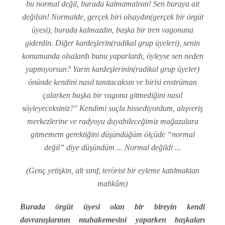
bu normal değil, burada kalmamalısın! Sen buraya ait
değilsin! Normalde, gerçek biri olsaydın(gerçek bir örgüt
üyesi), burada kalmazdın, başka bir tren vagonuna
giderdin. Diğer kardeşlerin(radikal grup üyeleri), senin
konumunda olsalardı bunu yaparlardı, öyleyse sen neden
yapmıyorsun? Yarın kardeşlerinin(radikal grup üyeler)
önünde kendini nasıl tanıtacaksın ve birisi enstrüman
çalarken başka bir vagona gitmediğini nasıl
söyleyeceksiniz?" Kendimi suçlu hissediyordum, alışveriş
merkezlerine ve radyoyu duyabileceğimiz mağazalara
gitmemem gerektiğini düşündüğüm ölçüde “normal
değil” diye düşündüm ... Normal değildi ...
(Genç yetişkin, alt sınıf, terörist bir eyleme katılmaktan
mahkûm)
Burada örgüt üyesi olan bir bireyin kendi
davranışlarının muhakemesini yaparken başkaları