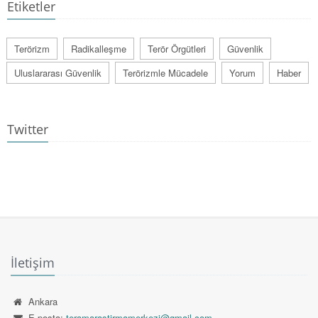
Etiketler
Terörizm
Radikalleşme
Terör Örgütleri
Güvenlik
Uluslararası Güvenlik
Terörizmle Mücadele
Yorum
Haber
Twitter
İletişim
Ankara
E-posta:
teramarastirmamerkezi@gmail.com