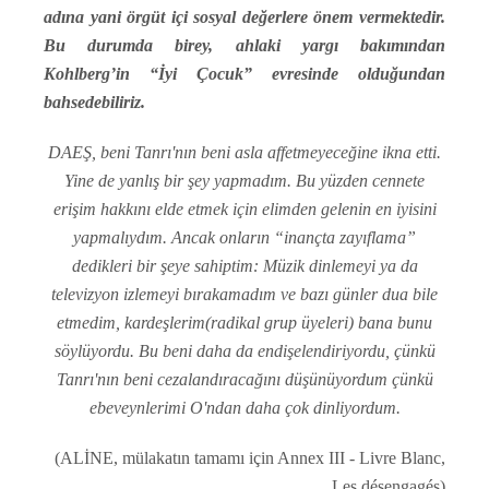
adına yani örgüt içi sosyal değerlere önem vermektedir.
Bu durumda birey, ahlaki yargı bakımından
Kohlberg’in “İyi Çocuk” evresinde olduğundan
bahsedebiliriz.
DAEŞ, beni Tanrı'nın beni asla affetmeyeceğine ikna etti.
Yine de yanlış bir şey yapmadım. Bu yüzden cennete
erişim hakkını elde etmek için elimden gelenin en iyisini
yapmalıydım. Ancak onların “inançta zayıflama”
dedikleri bir şeye sahiptim: Müzik dinlemeyi ya da
televizyon izlemeyi bırakamadım ve bazı günler dua bile
etmedim, kardeşlerim(radikal grup üyeleri) bana bunu
söylüyordu. Bu beni daha da endişelendiriyordu, çünkü
Tanrı'nın beni cezalandıracağını düşünüyordum çünkü
ebeveynlerimi O'ndan daha çok dinliyordum.
(ALİNE, mülakatın tamamı için Annex III - Livre Blanc,
Les désengagés)