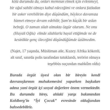
kötü durumda da, onları memnun etmek için evlenmeyi,
bir oğul sahibi olmayı kabul edeceğimi ve onlara fazladan
bir asker verebilirim diye düşündüm, böylece davamıza
hizmet etmeye devam edebilir, Şam'ın küçük bir aslan
bebeği. O zaman silah almakta özgür olurum. Ne onu
(Hayali Oğlu) elinde silahlarla hayal ettiğimde ne de
kesinlikle genç öleceğini düşündüğümde üzülmedim.
(Najet, 17 yaşında, Müslüman aile, Kuzey Afrika kökenli,
alt sınıf, sınırda polis tarafından tutuklandı, terörist olmaya
teşebbüs suçundan mahkûm oldu)
Burada örgüt üyesi olan bir bireyin kendi
davranışlarının muhakemesini yaparken başkaları
adına yani örgüt içi sosyal değerlere önem vermektedir.
Bu durumda birey, ahlaki yargı bakımından
Kohlberg’in “İyi Çocuk” evresinde olduğundan
bahsedebiliriz.