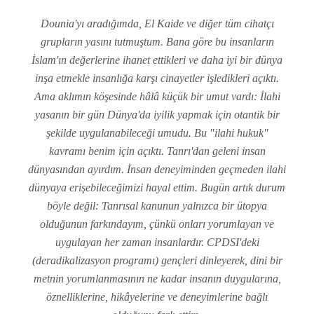
Dounia'yı aradığımda, El Kaide ve diğer tüm cihatçı
grupların yasını tutmuştum. Bana göre bu insanların
İslam'ın değerlerine ihanet ettikleri ve daha iyi bir dünya
inşa etmekle insanlığa karşı cinayetler işledikleri açıktı.
Ama aklımın köşesinde hâlâ küçük bir umut vardı: İlahi
yasanın bir gün Dünya'da iyilik yapmak için otantik bir
şekilde uygulanabileceği umudu. Bu "ilahi hukuk"
kavramı benim için açıktı. Tanrı'dan geleni insan
dünyasından ayırdım. İnsan deneyiminden geçmeden ilahi
dünyaya erişebileceğimizi hayal ettim. Bugün artık durum
böyle değil: Tanrısal kanunun yalnızca bir ütopya
olduğunun farkındayım, çünkü onları yorumlayan ve
uygulayan her zaman insanlardır. CPDSI'deki
(deradikalizasyon programı) gençleri dinleyerek, dini bir
metnin yorumlanmasının ne kadar insanın duygularına,
öznelliklerine, hikâyelerine ve deneyimlerine bağlı