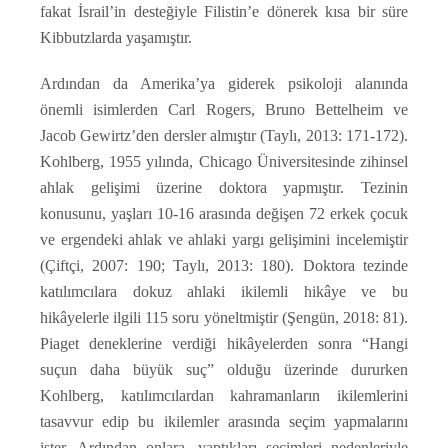
fakat İsrail’in desteğiyle Filistin’e dönerek kısa bir süre
Kibbutzlarda yaşamıştır.
Ardından da Amerika’ya giderek psikoloji alanında
önemli isimlerden Carl Rogers, Bruno Bettelheim ve
Jacob Gewirtz’den dersler almıştır (Taylı, 2013: 171-172).
Kohlberg, 1955 yılında, Chicago Üniversitesinde zihinsel
ahlak gelişimi üzerine doktora yapmıştır. Tezinin
konusunu, yaşları 10-16 arasında değişen 72 erkek çocuk
ve ergendeki ahlak ve ahlaki yargı gelişimini incelemiştir
(Çiftçi, 2007: 190; Taylı, 2013: 180). Doktora tezinde
katılımcılara dokuz ahlaki ikilemli hikâye ve bu
hikâyelerle ilgili 115 soru yöneltmiştir (Şengün, 2018: 81).
Piaget deneklerine verdiği hikâyelerden sonra “Hangi
suçun daha büyük suç” olduğu üzerinde dururken
Kohlberg, katılımcılardan kahramanların ikilemlerini
tasavvur edip bu ikilemler arasında seçim yapmalarını
ister. Ardından onlara, yaptıkları seçimleri nedenleriyle