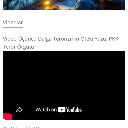
Videolar
Video-Üçüncü Dalga Terörizmin Öteki Yüzü: PKK
Terör Örgütü