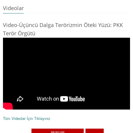
Videolar
Video-Üçüncü Dalga Terörizmin Öteki Yüzü: PKK
Terör Örgütü
Tüm Videolar İçin Tıklayınız