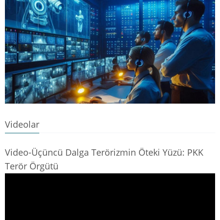
Videolar
Video-Üçüncü Dalga Terörizmin Öteki Yüzü: PKK
Terör Örgütü