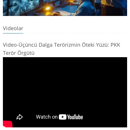
Videolar
Video-Üçüncü Dalga Terörizmin Öteki Yüzü: PKK
Terör Örgütü