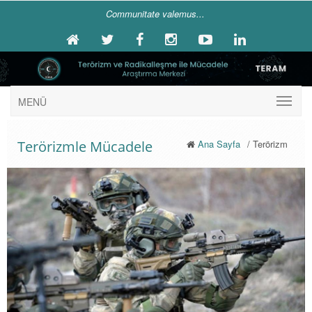
Communitate valemus...
MENÜ
Terörizmle Mücadele
Ana Sayfa
/ Terörizm