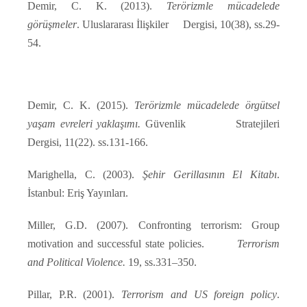
Demir, C. K. (2013).
Terörizmle mücadelede
görüşmeler
. Uluslararası İlişkiler Dergisi, 10(38), ss.29-
54.
Demir, C. K. (2015).
Terörizmle mücadelede örgütsel
yaşam evreleri yaklaşımı.
Güvenlik Stratejileri
Dergisi, 11(22). ss.131-166.
Marighella, C. (2003).
Şehir Gerillasının El Kitabı
.
İstanbul: Eriş Yayınları.
Miller, G.D. (2007). Confronting terrorism: Group
motivation and successful state policies.
Terrorism
and Political Violence.
19, ss.331–350.
Pillar, P.R. (2001).
Terrorism and US foreign policy
.