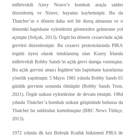
milletvekili Airey Neave’e bombalı araçla saldırı
düzenlemiş ve Neave, hayatını kaybetmiştir. Bu da
Thatcher’ın o dönem daha sert bir duruş almasına ve o
dönemki hapishane eylemlerini görmezden gelmesine yol
açmıştır (Selçuk, 2013). Örgüt bu dönem cezaevinde açlık
grevleri düzenlemiştir. Bu cezaevi protestolarında PIRA
örgütü üyesi olarak tutuklanmış olan Kuzey İrlanda
milletvekili Bobby Sands’in açlık grevi damga vurmuştur.
Bu açlık grevini amacı İngiltere’nin hapishane kararlarına
yönelik yapılmıştır. 5 Mayıs 1981 yılında Bobby Sands 65
günlük grevinin sonunda ölmüştür (Bobby Sands Trust,
2021). Örgüt suikast eylemlerine de devam etmiştir. 1984
yılında Thatcher’a bombalı suikast girişiminde bulunsa da
Thatcher bu saldırıdan kurtulmuştur (BBC News Türkçe,
2013).
1972 yılında ilk kez Birleşik Krallık hükümeti PIRA ile