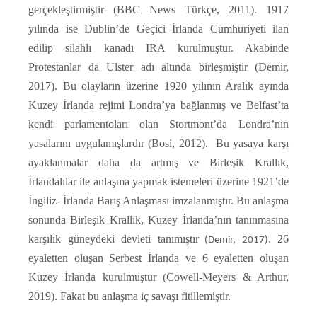
gerçekleştirmiştir (BBC News Türkçe, 2011). 1917
yılında ise Dublin’de Geçici İrlanda Cumhuriyeti ilan
edilip silahlı kanadı IRA kurulmuştur. Akabinde
Protestanlar da Ulster adı altında birleşmiştir (Demir,
2017). Bu olayların üzerine 1920 yılının Aralık ayında
Kuzey İrlanda rejimi Londra’ya bağlanmış ve Belfast’ta
kendi parlamentoları olan Stortmont’da Londra’nın
yasalarını uygulamışlardır
(Bosi, 2012)
. Bu yasaya karşı
ayaklanmalar daha da artmış ve Birleşik Krallık,
İrlandalılar ile anlaşma yapmak istemeleri üzerine 1921’de
İngiliz- İrlanda Barış Anlaşması imzalanmıştır. Bu anlaşma
sonunda Birleşik Krallık, Kuzey İrlanda’nın tanınmasına
karşılık güneydeki devleti tanımıştır
. 26
(Demir, 2017)
eyaletten oluşan Serbest İrlanda ve 6 eyaletten oluşan
Kuzey İrlanda kurulmuştur
(Cowell-Meyers & Arthur,
2019)
. Fakat bu anlaşma iç savaşı fitillemiştir.