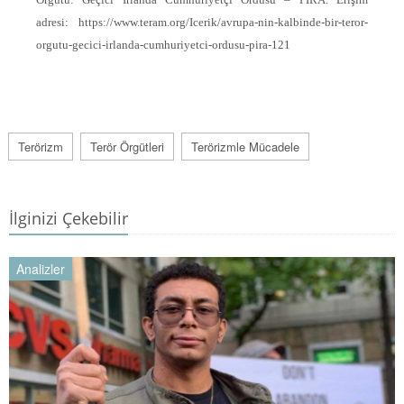
adresi: https://www.teram.org/Icerik/avrupa-nin-kalbinde-bir-teror-
orgutu-gecici-irlanda-cumhuriyetci-ordusu-pira-121
Terörizm
Terör Örgütleri
Terörizmle Mücadele
İlginizi Çekebilir
Analizler