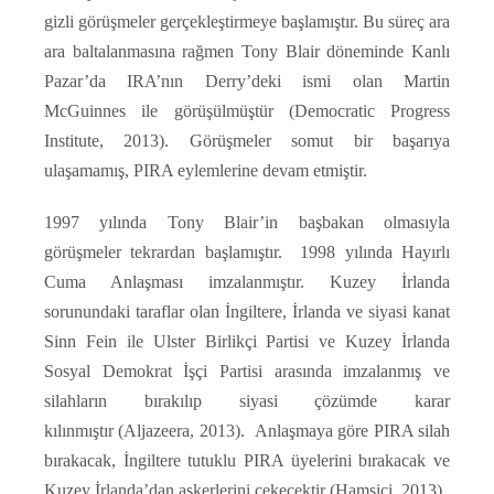
gizli görüşmeler gerçekleştirmeye başlamıştır. Bu süreç ara
ara baltalanmasına rağmen Tony Blair döneminde Kanlı
Pazar’da IRA’nın Derry’deki ismi olan Martin
McGuinnes ile görüşülmüştür (Democratic Progress
Institute, 2013). Görüşmeler somut bir başarıya
ulaşamamış, PIRA eylemlerine devam etmiştir.
1997 yılında Tony Blair’in başbakan olmasıyla
görüşmeler tekrardan başlamıştır. 1998 yılında Hayırlı
Cuma Anlaşması imzalanmıştır. Kuzey İrlanda
sorunundaki taraflar olan İngiltere, İrlanda ve siyasi kanat
Sinn Fein ile Ulster Birlikçi Partisi ve Kuzey İrlanda
Sosyal Demokrat İşçi Partisi arasında imzalanmış ve
silahların bırakılıp siyasi çözümde karar
kılınmıştır (Aljazeera, 2013). Anlaşmaya göre PIRA silah
bırakacak, İngiltere tutuklu PIRA üyelerini bırakacak ve
Kuzey İrlanda’dan askerlerini çekecektir (Hamsici, 2013).