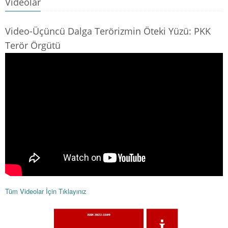
Videolar
Video-Üçüncü Dalga Terörizmin Öteki Yüzü: PKK
Terör Örgütü
Tüm Videolar İçin Tıklayınız