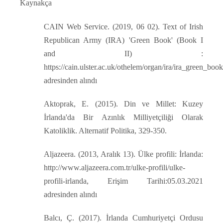
Kaynakça
CAIN Web Service. (2019, 06 02). Text of Irish
Republican Army (IRA) 'Green Book' (Book I
and II) :
https://cain.ulster.ac.uk/othelem/organ/ira/ira_green_boo
adresinden alındı
Aktoprak, E. (2015). Din ve Millet: Kuzey
İrlanda'da Bir Azınlık Milliyetçiliği Olarak
Katoliklik. Alternatif Politika, 329-350.
Aljazeera. (2013, Aralık 13). Ülke profili: İrlanda:
http://www.aljazeera.com.tr/ulke-profili/ulke-
profili-irlanda, Erişim Tarihi:05.03.2021
adresinden alındı
Balcı, Ç. (2017). İrlanda Cumhuriyetçi Ordusu