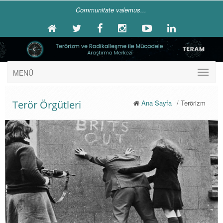
Communitate valemus...
MENÜ
Terör Örgütleri
Ana Sayfa
/ Terörizm