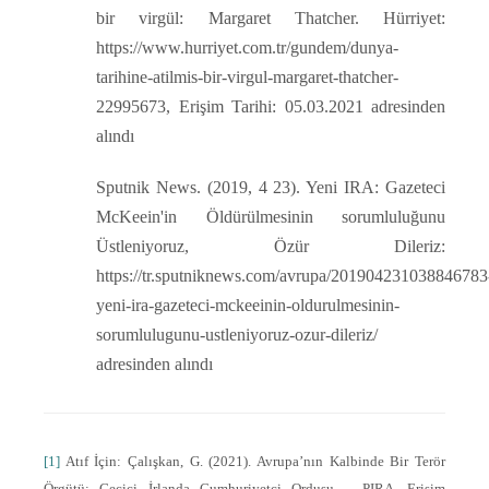
bir virgül: Margaret Thatcher. Hürriyet:
https://www.hurriyet.com.tr/gundem/dunya-
tarihine-atilmis-bir-virgul-margaret-thatcher-
22995673, Erişim Tarihi: 05.03.2021 adresinden
alındı
Sputnik News. (2019, 4 23). Yeni IRA: Gazeteci
McKeein'in Öldürülmesinin sorumluluğunu
Üstleniyoruz, Özür Dileriz:
https://tr.sputniknews.com/avrupa/201904231038846783
yeni-ira-gazeteci-mckeeinin-oldurulmesinin-
sorumlulugunu-ustleniyoruz-ozur-dileriz/
adresinden alındı
[1]
Atıf İçin: Çalışkan, G. (2021). Avrupa’nın Kalbinde Bir Terör
Örgütü: Geçici İrlanda Cumhuriyetçi Ordusu – PIRA. Erişim